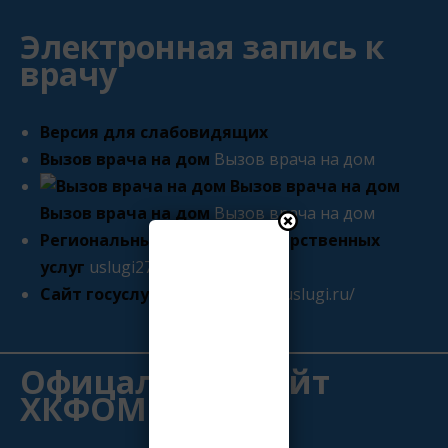
Электронная запись к
врачу
Версия для слабовидящих
Вызов врача на дом
Вызов врача на дом
Вызов врача на дом
Вызов врача на дом
Региональный портал государственных
услуг
uslugi27.ru
Сайт госуслуг
https://www.gosuslugi.ru/
Офицальный сайт
ХКФОМС