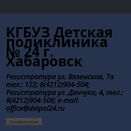
Перейти
к
КГБУЗ Детская
содержанию
поликлиника
№ 24 г.
Хабаровск
Регистратура ул. Вяземская, 7а
тел.: 122; 8(4212)904-504;
Регистратура ул. Данчука, 4, тел.:
8(4212)904-506; e-mail:
office@detpol24.ru
Основное меню