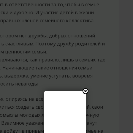
т в ответственности за то, чтобы в семье
ки и духовно. И участие детей в жизни
правных членов семейного коллектива.
 котором нет дружбы, добрых отношений
ь счастливым. Поэтому дружбу родителей и
м ценностям семьи.
ливаются, как правило, лишь в семьях, где
а. Начинающие такие отношения семьи
, выдержка, умение уступать, вовремя
осить невзгоды.
, опираясь на всё то лучшее,
иться создать свой стиль отношений, свои
помыслы молодых людей создать прочную
. Взаимное уважение и понимание станут
а войдут в привычку и останутся в семье на