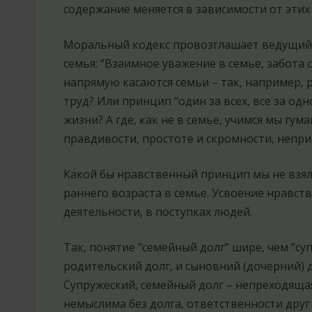
содержание меняется в зависимости от этих 
Моральный кодекс провозглашает ведущий
семья: “Взаимное уважение в семье, забота 
напрямую касаются семьи – так, например, 
труд? Или принцип “один за всех, все за од
жизни? А где, как не в семье, учимся мы гу
правдивости, простоте и скромности, непр
Какой бы нравственный принцип мы не взяли
раннего возраста в семье. Усвоение нравств
деятельности, в поступках людей.
Так, понятие “семейный долг” шире, чем “су
родительский долг, и сыновний (дочерний) до
Супружеский, семейный долг – непреходяща
немыслима без долга, ответственности друг 