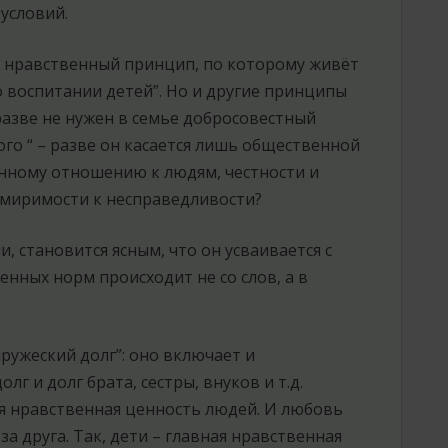
условий.
 нравственный принцип, по которому живёт
о воспитании детей”. Но и другие принципы
разве не нужен в семье добросовестный
ного “ – разве он касается лишь общественной
манному отношению к людям, честности и
имиримости к несправедливости?
, становится ясным, что он усваивается с
енных норм происходит не со слов, а в
пружеский долг”: оно включает и
лг и долг брата, сестры, внуков и т.д.
я нравственная ценность людей. И любовь
за друга. Так, дети – главная нравственная