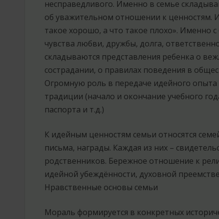
несправедливого. Именно в семье складываю
об уважительном отношении к ценностям. И
такое хорошо, а что такое плохо». Именно 
чувства любви, дружбы, долга, ответственн
складываются представления ребенка о вежл
сострадании, о правилах поведения в общес
Огромную роль в передаче идейного опыта
традиции (начало и окончание учебного год
паспорта и т.д.)
К идейным ценностям семьи относятся семе
письма, награды. Каждая из них – свидетель
родственников. Бережное отношение к рели
идейной убеждённости, духовной преемств
Нравственные основы семьи
Мораль формируется в конкретных историчес