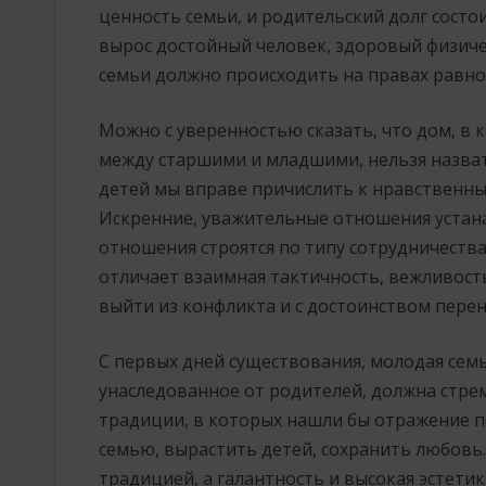
ценность семьи, и родительский долг состои
вырос достойный человек, здоровый физичес
семьи должно происходить на правах равно
Можно с уверенностью сказать, что дом, в
между старшими и младшими, нельзя назват
детей мы вправе причислить к нравственны
Искренние, уважительные отношения устанав
отношения строятся по типу сотрудничеств
отличает взаимная тактичность, вежливость
выйти из конфликта и с достоинством перен
С первых дней существования, молодая семья
унаследованное от родителей, должна стрем
традиции, в которых нашли бы отражение 
семью, вырастить детей, сохранить любовь
традицией, а галантность и высокая эстетик