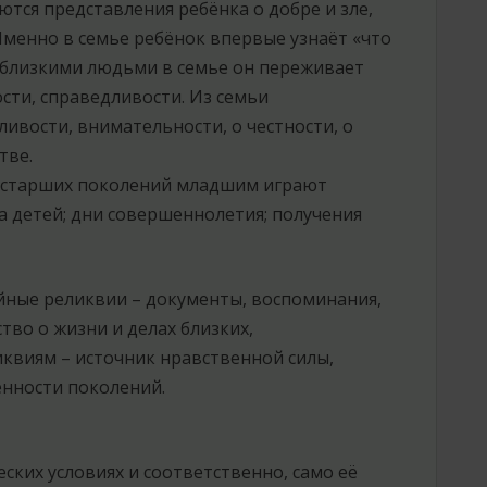
тся представления ребёнка о добре и зле,
менно в семье ребёнок впервые узнаёт «что
с близкими людьми в семье он переживает
ости, справедливости. Из семьи
ивости, внимательности, о честности, о
тве.
 старших поколений младшим играют
а детей; дни совершеннолетия; получения
йные реликвии – документы, воспоминания,
ство о жизни и делах близких,
квиям – источник нравственной силы,
енности поколений.
ких условиях и соответственно, само её