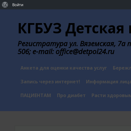
О
Войти
Перейти
WordPress
к
КГБУЗ Детская 
содержанию
Регистратура ул. Вяземская, 7а те
506; e-mail: office@detpol24.ru
Анкета для оценки качества услуг
Бережл
Запись через интернет!
Информация лица
ПАЦИЕНТАМ
Про диабет
Расти здоровы