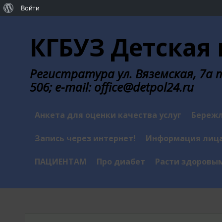
О
Войти
Перейти
WordPress
к
КГБУЗ Детская 
содержанию
Регистратура ул. Вяземская, 7а те
506; e-mail: office@detpol24.ru
Анкета для оценки качества услуг
Бережл
Запись через интернет!
Информация лица
ПАЦИЕНТАМ
Про диабет
Расти здоровы