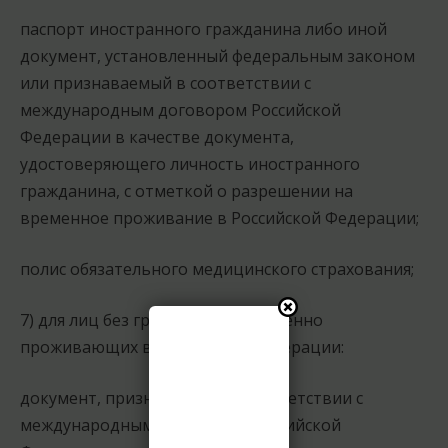
паспорт иностранного гражданина либо иной
документ, установленный федеральным законом
или признаваемый в соответствии с
международным договором Российской
Федерации в качестве документа,
удостоверяющего личность иностранного
гражданина, с отметкой о разрешении на
временное проживание в Российской Федерации;
полис обязательного медицинского страхования;
7) для лиц без гражданства, временно
проживающих в Российской Федерации:
документ, признаваемый в соответствии с
международным договором Российской