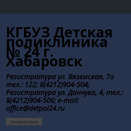
Перейти
к
КГБУЗ Детская
содержанию
поликлиника
№ 24 г.
Хабаровск
Регистратура ул. Вяземская, 7а
тел.: 122; 8(4212)904-504;
Регистратура ул. Данчука, 4, тел.:
8(4212)904-506; e-mail:
office@detpol24.ru
Основное меню