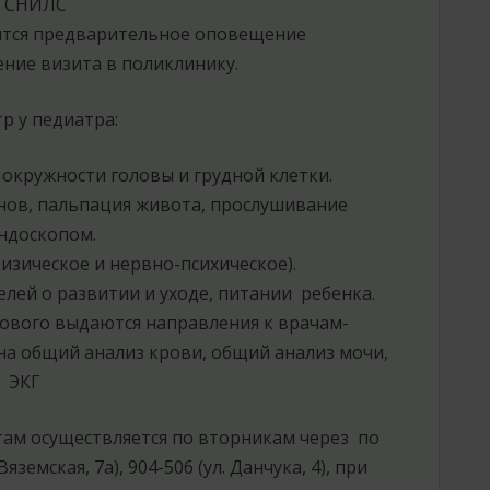
СНИЛС
тся предварительное оповещение
ние визита в поликлинику.
тр у педиатра:
 окружности головы и грудной клетки.
анов, пальпация живота, прослушивание
ндоскопом.
изическое и нервно-психическое).
лей о развитии и уходе, питании ребенка.
кового выдаются направления к врачам-
 на общий анализ крови, общий анализ мочи,
ЭКГ
там осуществляется по вторникам через по
яземская, 7а), 904-506 (ул. Данчука, 4), при