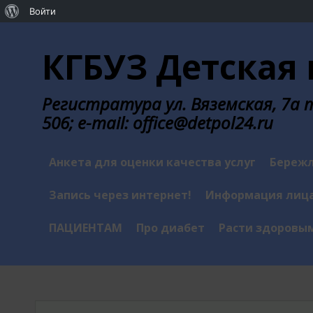
О
Войти
Перейти
WordPress
к
КГБУЗ Детская 
содержанию
Регистратура ул. Вяземская, 7а те
506; e-mail: office@detpol24.ru
Анкета для оценки качества услуг
Бережл
Запись через интернет!
Информация лица
ПАЦИЕНТАМ
Про диабет
Расти здоровы