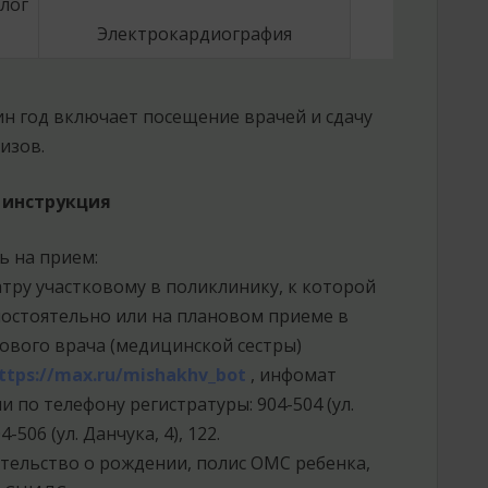
лог
Электрокардиография
н год включает посещение врачей и сдачу
изов.
 инструкция
ь на прием:
атру участковому в поликлинику, к которой
остоятельно или на плановом приеме в
кового врача (медицинской сестры)
ttps://max.ru/mishakhv_bot
, инфомат
и по телефону регистратуры: 904-504 (ул.
4-506 (ул. Данчука, 4), 122.
тельство о рождении, полис ОМС ребенка,