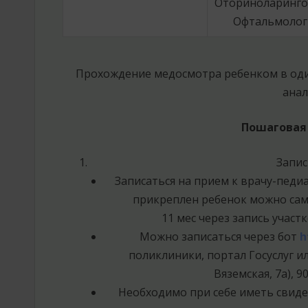
Оториноларинго
Офтальмолог
Прохождение медосмотра ребенком в оди
анал
Пошаговая
Запис
Записаться на прием к врачу-педи
прикреплен ребенок можно сам
11 мес через запись участ
Можно записаться через бот
h
поликлиники, портал Госуслуг ил
Вяземская, 7а), 90
Необходимо при себе иметь свиде