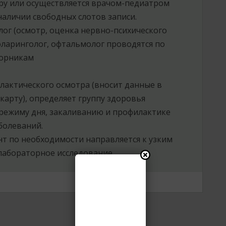
у или осуществляется врачом-педиатром
наличии свободных слотов записи.
лог (осмотр, оценка нервно-психического
ноларинголог, офтальмолог проводятся по
орникам
лактического осмотра (вносит данные в
арту), определяет группу здоровья
режиму дня, закаливанию и профилактике
болеваний.
т по необходимости направляется к узким
лабораторное исследование.