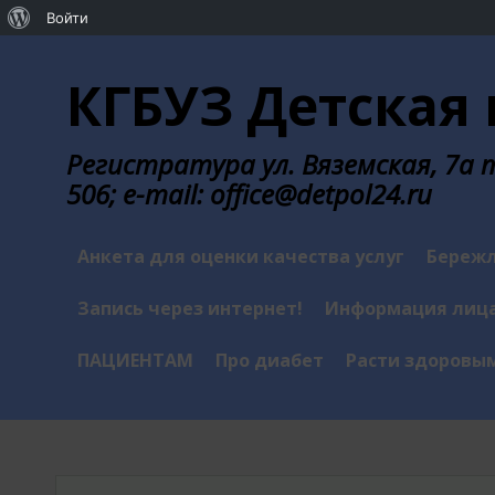
О
Войти
Перейти
WordPress
к
КГБУЗ Детская 
содержанию
Регистратура ул. Вяземская, 7а те
506; e-mail: office@detpol24.ru
Анкета для оценки качества услуг
Бережл
Запись через интернет!
Информация лица
ПАЦИЕНТАМ
Про диабет
Расти здоровы