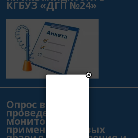
КГБУЗ «ДГП №24»
Опрос в рамках
проведения
мониторинга
применения новых
правил установления и