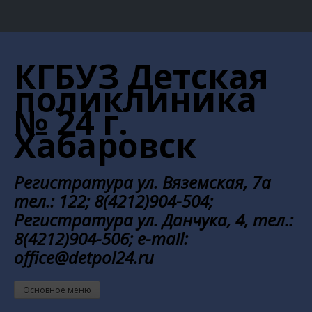
Перейти
к
КГБУЗ Детская
содержанию
поликлиника
№ 24 г.
Хабаровск
Регистратура ул. Вяземская, 7а
тел.: 122; 8(4212)904-504;
Регистратура ул. Данчука, 4, тел.:
8(4212)904-506; e-mail:
office@detpol24.ru
Основное меню