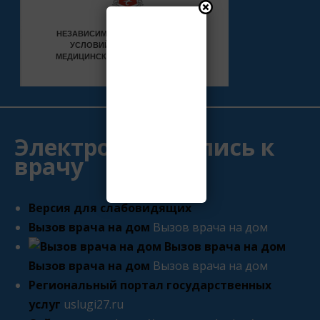
Электронная запись к
врачу
Версия для слабовидящих
Вызов врача на дом
Вызов врача на дом
Вызов врача на дом
Вызов врача на дом
Региональный портал государственных
услуг
uslugi27.ru