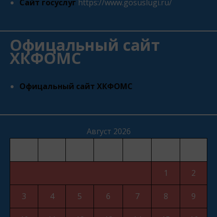
Сайт госуслуг
https://www.gosuslugi.ru/
Офицальный сайт
ХКФОМС
Офицальный сайт ХКФОМС
Август 2026
Пн
Вт
Ср
Чт
Пт
Сб
Вс
1
2
3
4
5
6
7
8
9