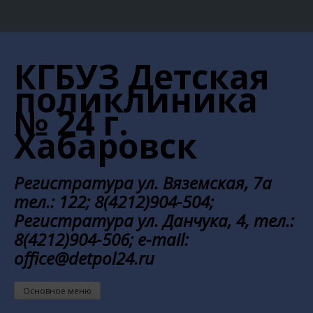
Перейти
к
КГБУЗ Детская
содержанию
поликлиника
№ 24 г.
Хабаровск
Регистратура ул. Вяземская, 7а
тел.: 122; 8(4212)904-504;
Регистратура ул. Данчука, 4, тел.:
8(4212)904-506; e-mail:
office@detpol24.ru
Основное меню